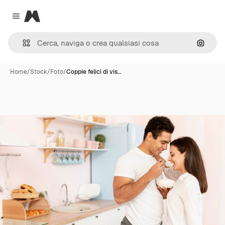
Magnific
Close menu
Cerca 
Home
/
Stock
/
Foto
/
Coppie felici di vis…