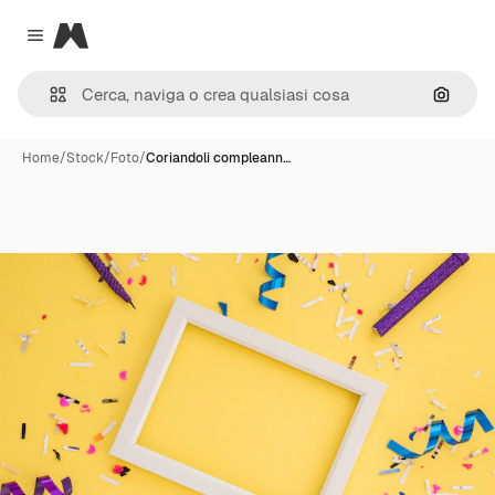
Magnific
Close menu
Cerca 
Home
/
Stock
/
Foto
/
Coriandoli compleann…