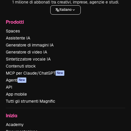
1 milione di abbonati tra creativi, imprese, agenzie e studi.
Italiano
Prodotti
Spaces
Assistente IA
Generatore di immagini IA
Generatore di video IA
Sintetizzatore vocale IA
Contenuti stock
MCP per Claude/ChatGPT
New
Agenti
New
API
App mobile
Tutti gli strumenti Magnific
Inizia
Academy