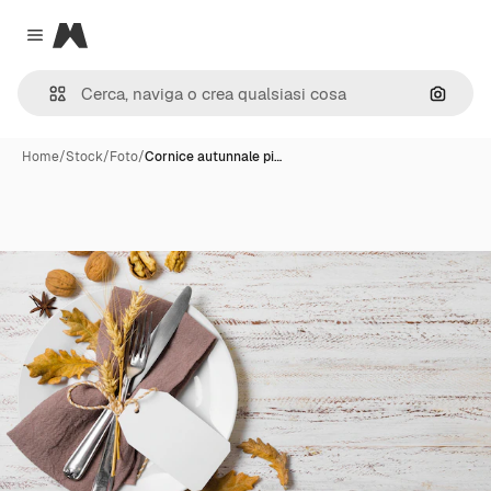
Magnific
Close menu
Cerca 
Home
/
Stock
/
Foto
/
Cornice autunnale pi…