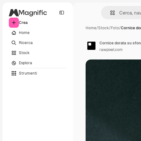
Crea
Home
/
Stock
/
Foto
/
Cornice dor
Home
Ricerca
Cornice dorata su sfo
rawpixel.com
Stock
Esplora
Strumenti