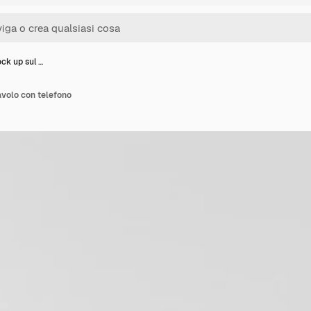
ck up sul …
avolo con telefono