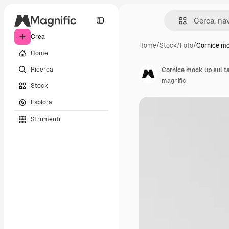
Crea
Home
/
Stock
/
Foto
/
Cornice mo
Home
Ricerca
Cornice mock up sul t
magnific
Stock
Esplora
Strumenti