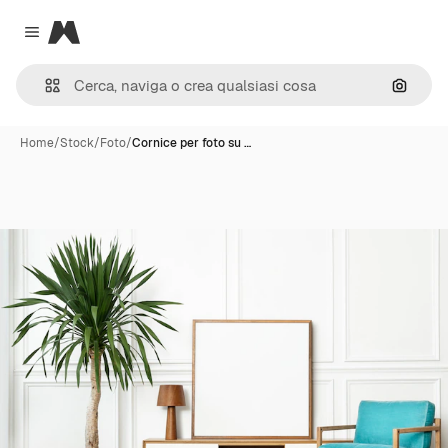
Magnific
Close menu
Cerca 
Home
/
Stock
/
Foto
/
Cornice per foto su …