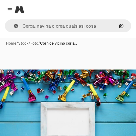
Magnific
Close menu
Cerca 
Home
/
Stock
/
Foto
/
Cornice vicino coria…