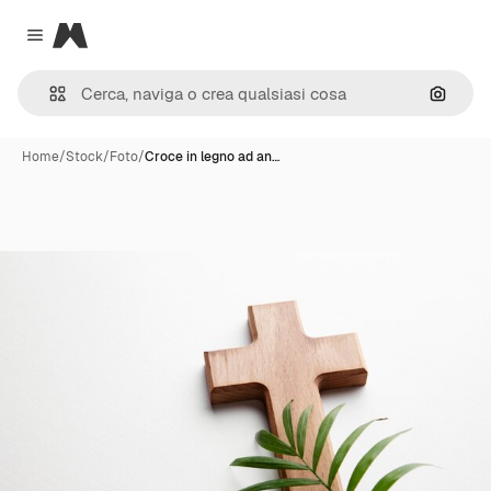
Magnific
Close menu
Cerca 
Home
/
Stock
/
Foto
/
Croce in legno ad an…