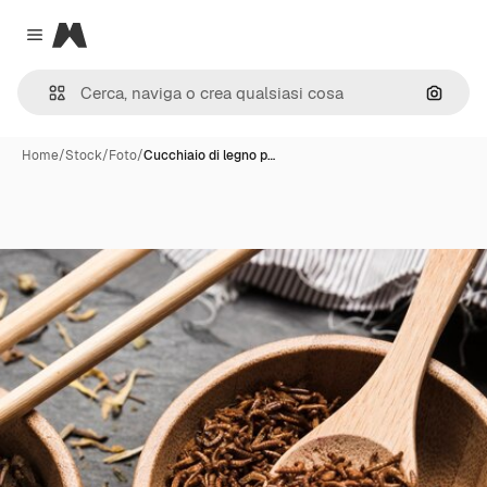
Magnific
Close menu
Cerca 
Home
/
Stock
/
Foto
/
Cucchiaio di legno p…