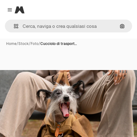
Magnific
Close menu
Cerca 
Home
/
Stock
/
Foto
/
Cucciolo di trasport…