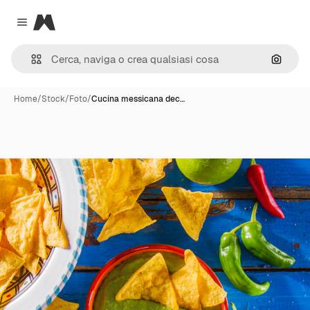
Magnific
Close menu
Cerca 
Home
/
Stock
/
Foto
/
Cucina messicana dec…