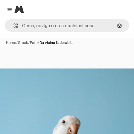
Magnific
Close menu
Cerca 
Home
/
Stock
/
Foto
/
Da vicino l'adorabil…