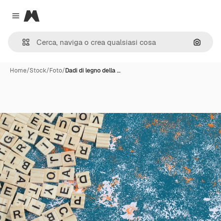
Magnific
Close menu
Cerca 
Home
/
Stock
/
Foto
/
Dadi di legno della …