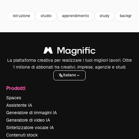
Premium
Premium
Premium
Premium
istruzione
studio
apprendimento
study
background
La piattaforma creativa per realizzare i tuoi migliori lavori. Oltre
1 milione di abbonati tra creativi, imprese, agenzie e studi.
Italiano
Prodotti
Spaces
Assistente IA
Generatore di immagini IA
Generatore di video IA
Sintetizzatore vocale IA
Contenuti stock