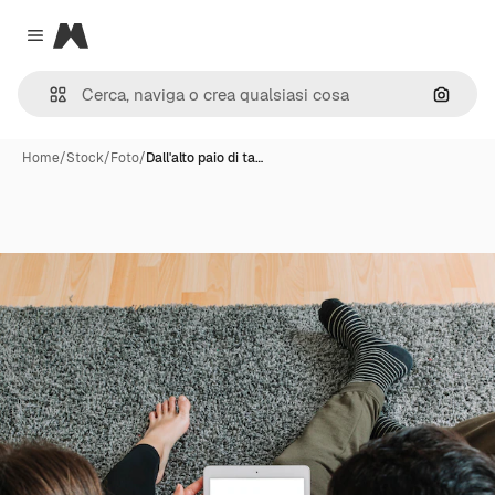
Magnific
Close menu
Cerca 
Home
/
Stock
/
Foto
/
Dall'alto paio di ta…