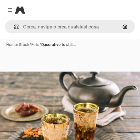
Magnific
Close menu
Cerca 
Home
/
Stock
/
Foto
/
Decorativo tè still …