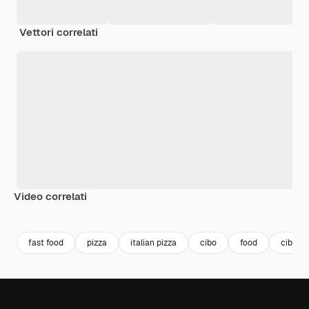
Vettori correlati
Video correlati
Premium
Premium
Generato dall'IA
Premium
Premium
fast food
pizza
italian pizza
cibo
food
cibo it