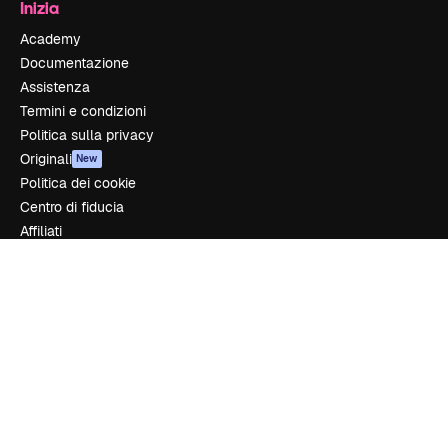
Inizia
Academy
Documentazione
Assistenza
Termini e condizioni
Politica sulla privacy
Originali
New
Politica dei cookie
Centro di fiducia
Affiliati
Aziende
Azienda
Prezzi
Chi siamo
Recensioni
Lavora con noi
Cerca tendenze