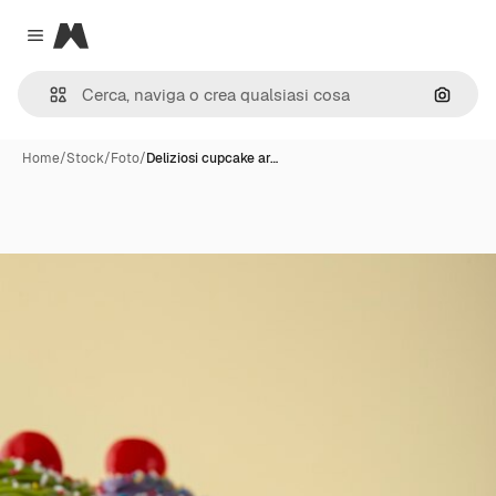
Magnific
Close menu
Cerca 
Home
/
Stock
/
Foto
/
Deliziosi cupcake ar…