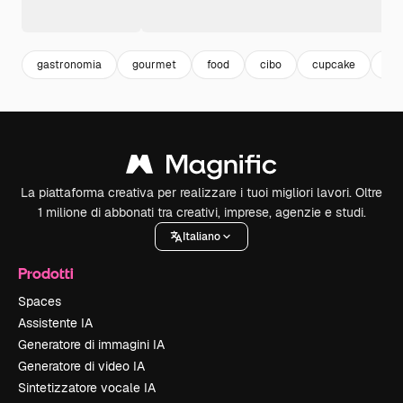
gastronomia
gourmet
food
cibo
cupcake
ra
La piattaforma creativa per realizzare i tuoi migliori lavori. Oltre
1 milione di abbonati tra creativi, imprese, agenzie e studi.
Italiano
Prodotti
Spaces
Assistente IA
Generatore di immagini IA
Generatore di video IA
Sintetizzatore vocale IA