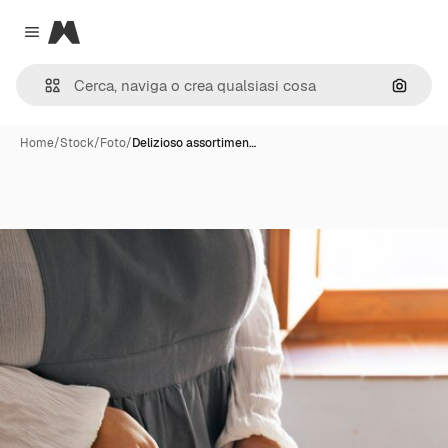
Magnific
Close menu
Cerca 
Home
/
Stock
/
Foto
/
Delizioso assortimen…