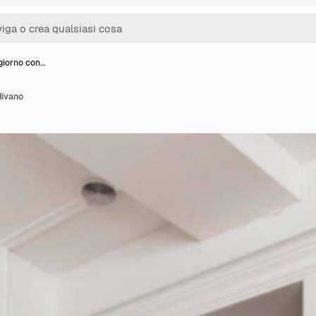
giorno con…
divano