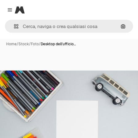
Magnific
Close menu
Cerca 
Home
/
Stock
/
Foto
/
Desktop dell'ufficio…