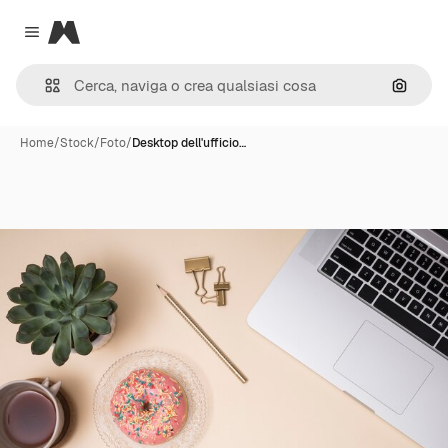
Magnific
Close menu
Cerca 
Home
/
Stock
/
Foto
/
Desktop dell'ufficio…