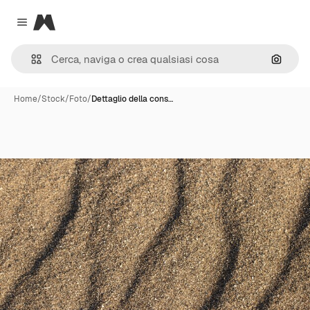
Magnific
Close menu
Cerca 
Home
/
Stock
/
Foto
/
Dettaglio della cons…