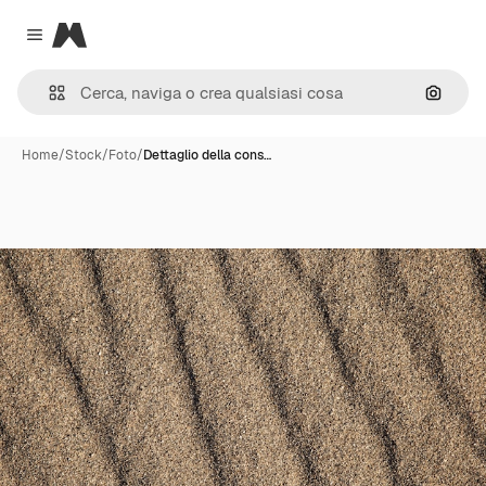
Magnific
Close menu
Cerca 
Home
/
Stock
/
Foto
/
Dettaglio della cons…