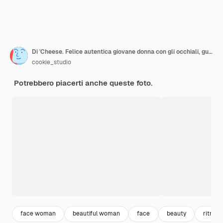
Di 'Cheese. Felice autentica giovane donna con gli occhiali, guardando attraverso le cornici per foto a mano gesto e sorridente con i denti bianchi ampio sorriso, immaginando bel momento, sfondo bianco
cookie_studio
Potrebbero piacerti anche queste foto.
face woman
beautiful woman
face
beauty
ritratto