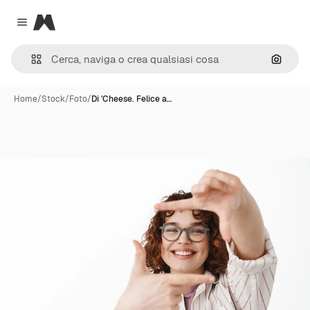
Magnific
Close menu
Cerca 
Home
/
Stock
/
Foto
/
Di 'Cheese. Felice a…