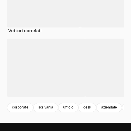
Vettori correlati
corporate
scrivania
ufficio
desk
aziendale
bu