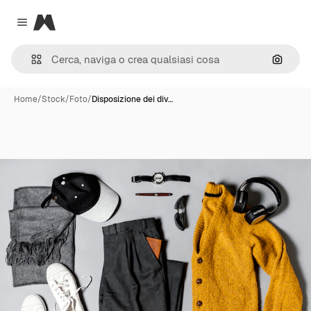
Magnific
Close menu
Cerca 
Home
/
Stock
/
Foto
/
Disposizione dei div…