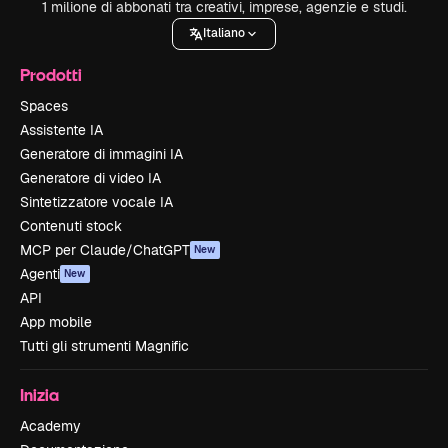
1 milione di abbonati tra creativi, imprese, agenzie e studi.
Italiano
Prodotti
Spaces
Assistente IA
Generatore di immagini IA
Generatore di video IA
Sintetizzatore vocale IA
Contenuti stock
MCP per Claude/ChatGPT
New
Agenti
New
API
App mobile
Tutti gli strumenti Magnific
Inizia
Academy