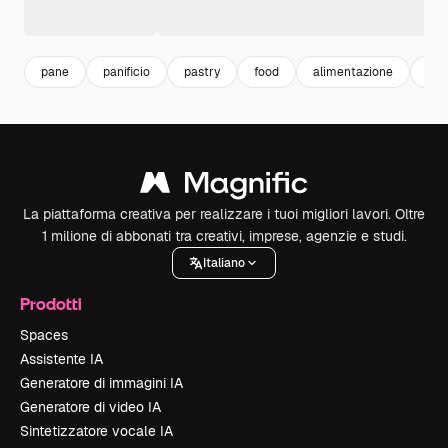
pane
panificio
pastry
food
alimentazione
coo
La piattaforma creativa per realizzare i tuoi migliori lavori. Oltre
1 milione di abbonati tra creativi, imprese, agenzie e studi.
Italiano
Prodotti
Spaces
Assistente IA
Generatore di immagini IA
Generatore di video IA
Sintetizzatore vocale IA