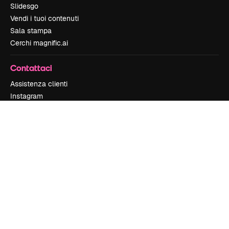
Slidesgo
Vendi i tuoi contenuti
Sala stampa
Cerchi magnific.ai
Contattaci
Assistenza clienti
Instagram
YouTube
LinkedIn
TikTok
Discord
X
Reddit
Copyright © 2010-
2026
Freepik Company S.L.U.
Tutti i diritti riservati
.