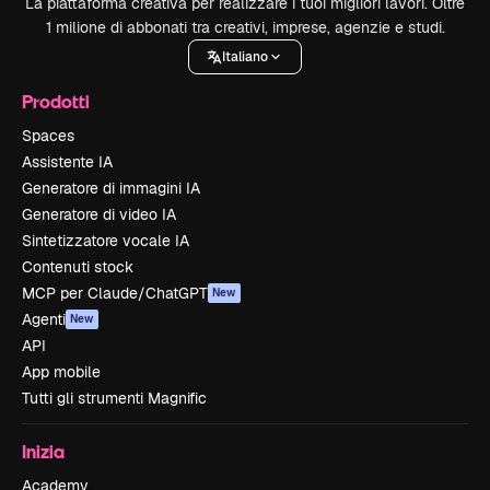
La piattaforma creativa per realizzare i tuoi migliori lavori. Oltre
1 milione di abbonati tra creativi, imprese, agenzie e studi.
Italiano
Prodotti
Spaces
Assistente IA
Generatore di immagini IA
Generatore di video IA
Sintetizzatore vocale IA
Contenuti stock
MCP per Claude/ChatGPT
New
Agenti
New
API
App mobile
Tutti gli strumenti Magnific
Inizia
Academy