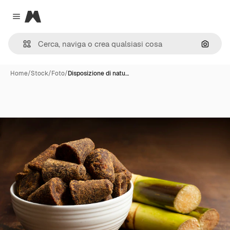
Magnific
Close menu
Cerca 
Home
/
Stock
/
Foto
/
Disposizione di natu…