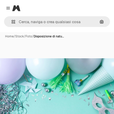
Magnific
Close menu
Cerca 
Home
/
Stock
/
Foto
/
Disposizione di natu…