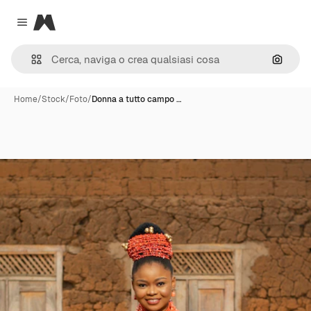
Magnific
Close menu
Cerca 
Home
/
Stock
/
Foto
/
Donna a tutto campo …