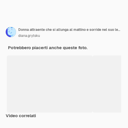
Donna attraente che si allunga al mattino e sorride nel suo letto
diana.grytsku
Potrebbero piacerti anche queste foto.
Video correlati
Premium
Premium
Generato dall'IA
Premium
Premium