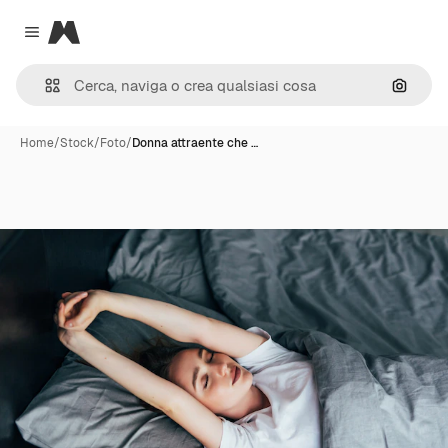
Magnific
Close menu
Cerca 
Home
/
Stock
/
Foto
/
Donna attraente che …