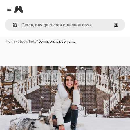
Magnific
Close menu
Cerca 
Home
/
Stock
/
Foto
/
Donna bianca con un …