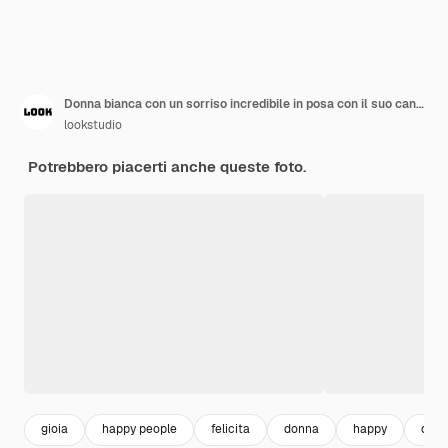
Donna bianca con un sorriso incredibile in posa con il suo cane durante la passeggiata invernale in cortile. La foto all'aperto della signora allegra indossa pantaloni di jeans strappati seduti sulla neve con un husky pigro.
lookstudio
Potrebbero piacerti anche queste foto.
gioia
happy people
felicita
donna
happy
donn