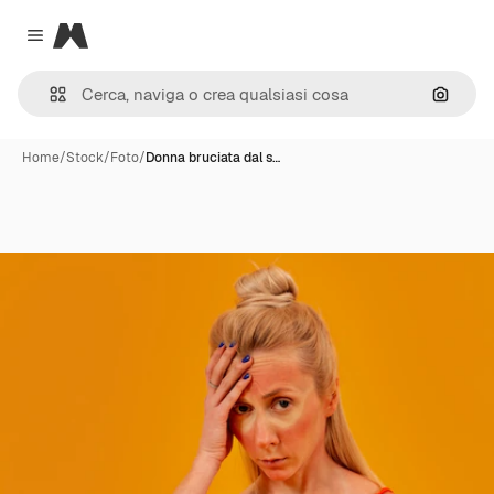
Magnific
Close menu
Cerca 
Home
/
Stock
/
Foto
/
Donna bruciata dal s…