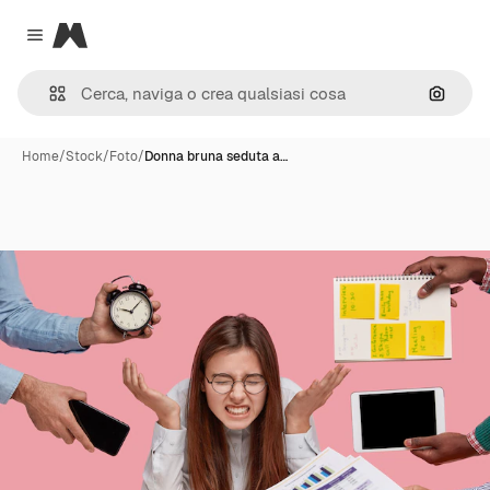
Magnific
Close menu
Cerca 
Home
/
Stock
/
Foto
/
Donna bruna seduta a…