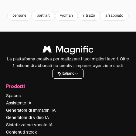
Premium
Premium
Premium
Premium
persone
portrait
woman
ritratto
arrabbiato
a
La piattaforma creativa per realizzare i tuoi migliori lavori. Oltre
1 milione di abbonati tra creativi, imprese, agenzie e studi.
Italiano
Prodotti
Spaces
Assistente IA
Generatore di immagini IA
Generatore di video IA
Sintetizzatore vocale IA
Contenuti stock