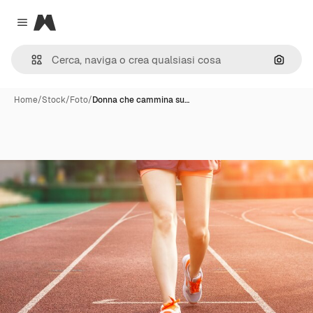
Magnific
Close menu
Cerca 
Home
/
Stock
/
Foto
/
Donna che cammina su…