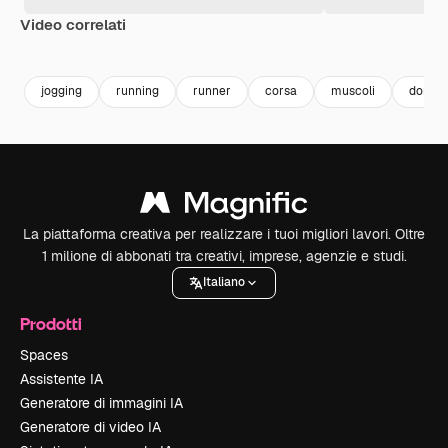
Video correlati
Premium
Premium
Premium
Premium
jogging
running
runner
corsa
muscoli
donna 
La piattaforma creativa per realizzare i tuoi migliori lavori. Oltre
1 milione di abbonati tra creativi, imprese, agenzie e studi.
Italiano
Prodotti
Spaces
Assistente IA
Generatore di immagini IA
Generatore di video IA