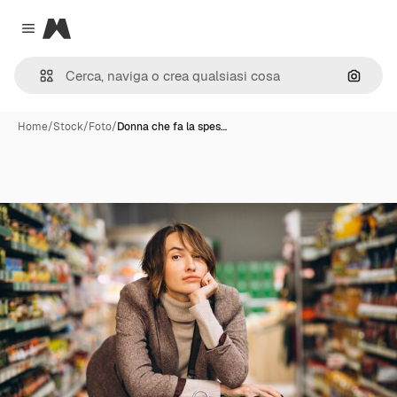
Magnific
Close menu
Cerca 
Home
/
Stock
/
Foto
/
Donna che fa la spes…