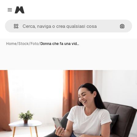
Magnific
Close menu
Cerca 
Home
/
Stock
/
Foto
/
Donna che fa una vid…