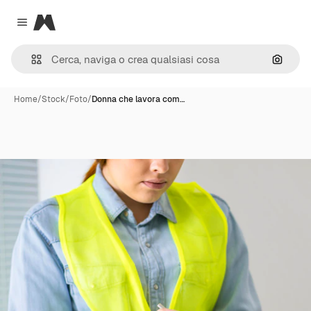
Magnific
Close menu
Cerca 
Home
/
Stock
/
Foto
/
Donna che lavora com…