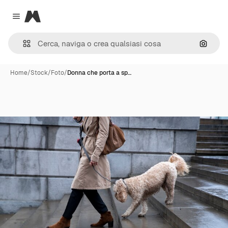
Magnific
Close menu
Cerca 
Home
/
Stock
/
Foto
/
Donna che porta a sp…