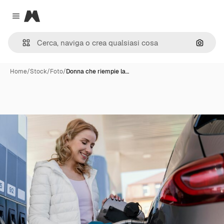
Magnific
Close menu
Cerca 
Home
/
Stock
/
Foto
/
Donna che riempie la…