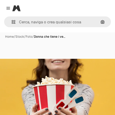
Magnific
Close menu
Cerca 
Home
/
Stock
/
Foto
/
Donna che tiene i ve…