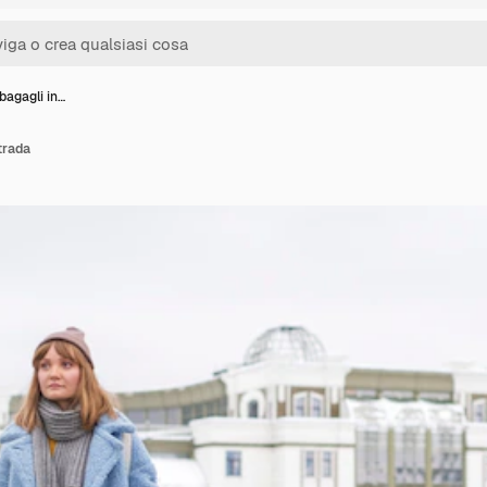
bagagli in…
trada