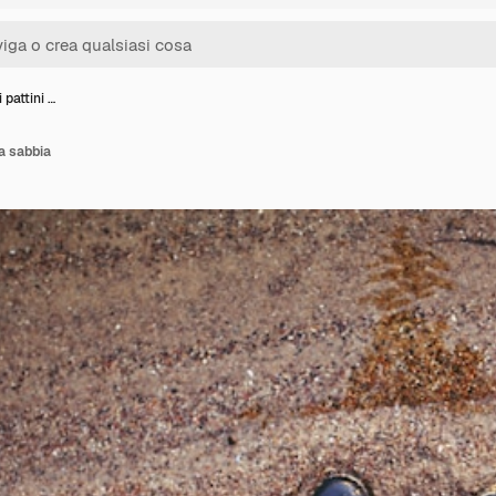
 pattini …
la sabbia