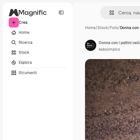
Crea
Home
/
Stock
/
Foto
/
Donna con i
Home
Ricerca
Donna con i pattini nel
kaboompics
Stock
Esplora
Strumenti