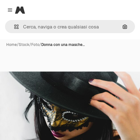
Magnific
Close menu
Cerca 
Home
/
Stock
/
Foto
/
Donna con una masche…