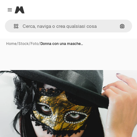
Magnific
Close menu
Cerca 
Home
/
Stock
/
Foto
/
Donna con una masche…