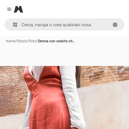
Magnific
Close menu
Cerca 
Home
/
Stock
/
Foto
/
Donna con vestito ch…