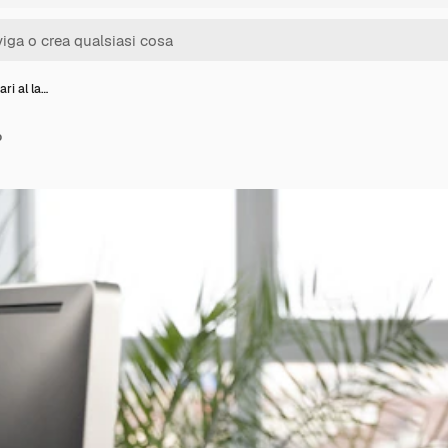
ri al la…
o