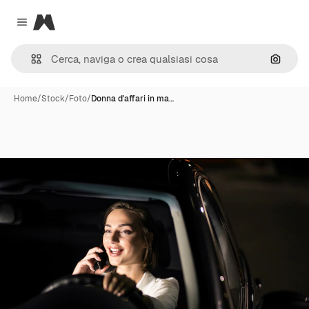
Magnific
Close menu
Cerca 
Home
/
Stock
/
Foto
/
Donna d'affari in ma…