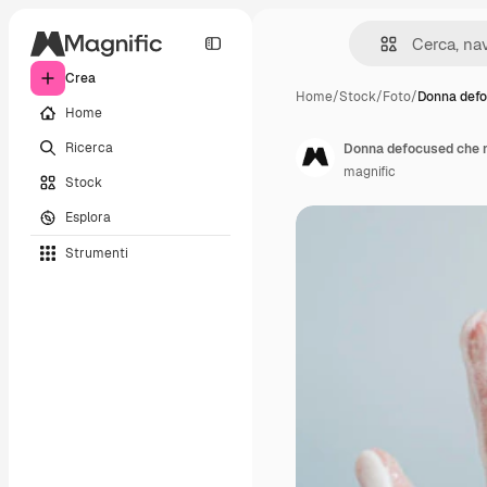
Crea
Home
/
Stock
/
Foto
/
Donna defo
Home
Ricerca
Donna defocused che m
magnific
Stock
Esplora
Strumenti